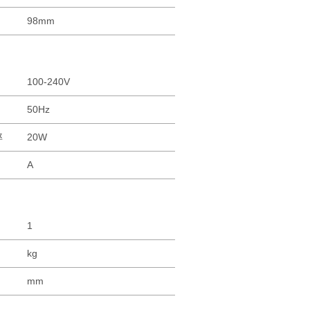
年限
＞20年
技术参数
透镜
光学抗老化PMMA 菲尼尔透镜
直径
98mm
参数
电压
100-240V
频率
50Hz
压/功率
20W
电流
A