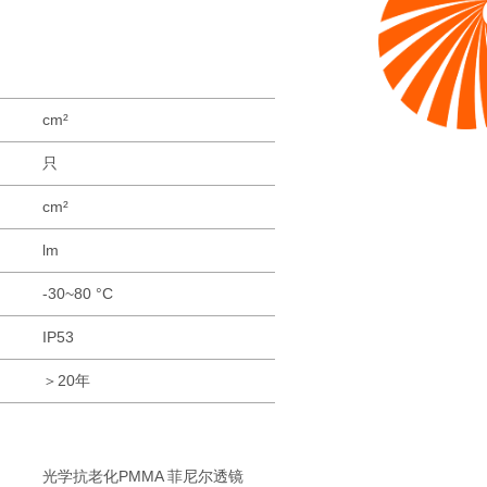
品参数
信息
数量
面积
cm²
照具
只
面积
cm²
光通量
lm
温度范围
-30~80 °C
等级
IP53